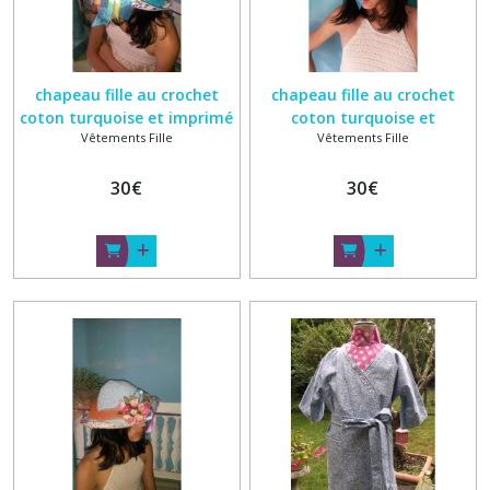
chapeau fille au crochet
chapeau fille au crochet
coton turquoise et imprimé
coton turquoise et
Vêtements Fille
Vêtements Fille
fleur serie
fleurettes serie10
30
€
30
€