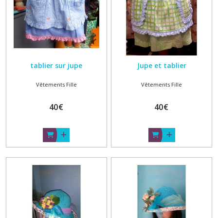
Afficher
les
résultats
tablier sur jupe
Jupe et tablier
Vêtements Fille
Vêtements Fille
40
€
40
€