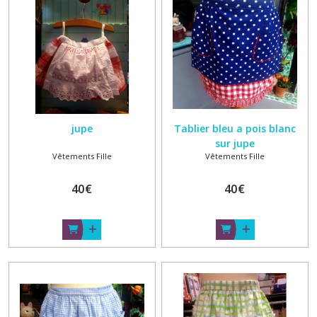
Jupes
(1)
Nœuds
et
accessoires
de
coiffure
(5)
jupe
Tablier bleu a pois blanc
sur jupe
Vêtements Fille
Vêtements Fille
Pulls
et
40
€
40
€
gilets
(1)
Robes
(1)
Pantalons
(1)