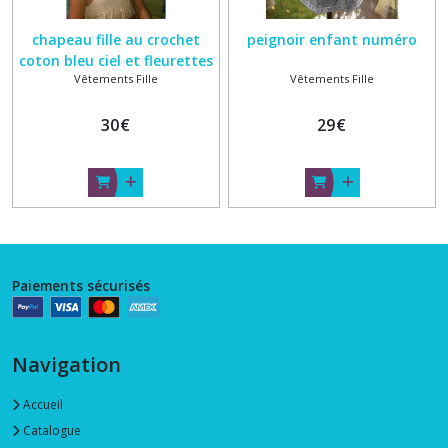
chapeau fille au crochet
peignoir enfant numéro
coton bleu ciel et fleurettes
Vêtements Fille
Vêtements Fille
serie2
30
€
29
€
Paiements sécurisés
Navigation
Accueil
Catalogue