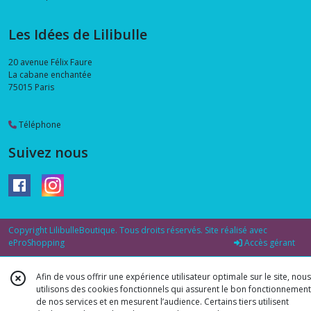
Les Idées de Lilibulle
20 avenue Félix Faure
La cabane enchantée
75015
Paris
Téléphone
Suivez nous
Copyright LilibulleBoutique. Tous droits réservés. Site réalisé avec
eProShopping
Accès gérant
Afin de vous offrir une expérience utilisateur optimale sur le site, nous
utilisons des cookies fonctionnels qui assurent le bon fonctionnement
de nos services et en mesurent l’audience. Certains tiers utilisent