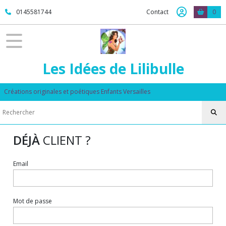
0145581744
Contact
0
Les Idées de Lilibulle
Créations originales et poétiques Enfants Versailles
DÉJÀ
CLIENT ?
Email
Mot de passe