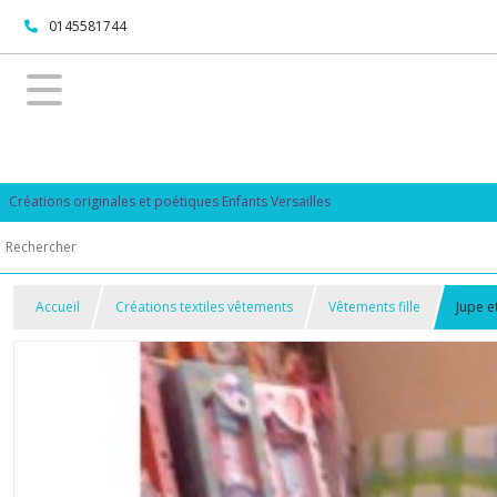
0145581744
Créations originales et poétiques Enfants Versailles
Accueil
Créations textiles vêtements
Vêtements fille
Jupe et