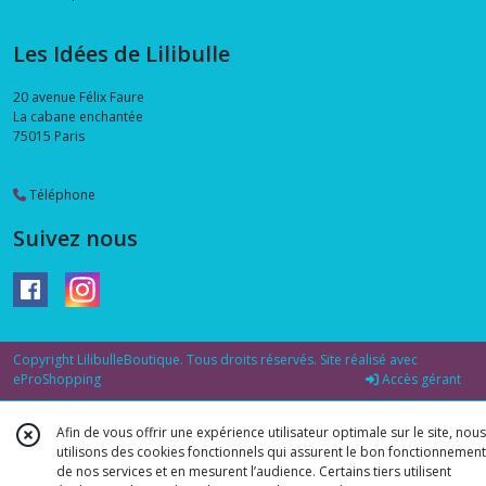
Les Idées de Lilibulle
20 avenue Félix Faure
La cabane enchantée
75015
Paris
Téléphone
Suivez nous
Copyright LilibulleBoutique. Tous droits réservés. Site réalisé avec
eProShopping
Accès gérant
Afin de vous offrir une expérience utilisateur optimale sur le site, nous
utilisons des cookies fonctionnels qui assurent le bon fonctionnement
de nos services et en mesurent l’audience. Certains tiers utilisent