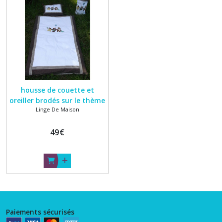
et
sacs
étanches
(1)
Peluches
(1)
housse de couette et
Vêtements
oreiller brodés sur le thème
de
Linge De Maison
des ours
poupée
(1)
49
€
Afficher
les
résultats
Paiements sécurisés