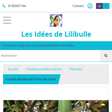
0145581744
Contact
0
Les Idées de Lilibulle
Créations originales et poétiques Enfants Versailles
Accueil
Créations textiles maison
Peluches
coussin doudou en forme de vache