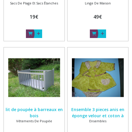
Sacs De Plage Et Sacs Étanches
Linge De Maison
des ours
19
€
49
€
lit de poupée à barreaux en
Ensemble 3 pieces anis en
bois
éponge velour et coton à
Vêtements De Poupée
Ensembles
fleurettes 3 mois