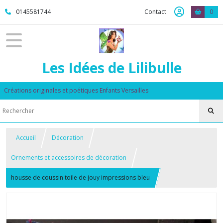
0145581744
Contact
0
Les Idées de Lilibulle
Créations originales et poétiques Enfants Versailles
Accueil
Décoration
Ornements et accessoires de décoration
housse de coussin toile de jouy impressions bleu