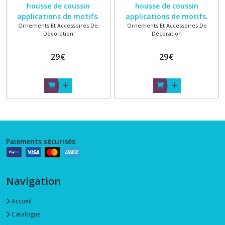
housse de coussin
housse de coussin
applications de motifs.
applications de motifs.
Ornements Et Accessoires De
Ornements Et Accessoires De
Coton Bleu
Coton Blanc
Décoration
Décoration
29
€
29
€
Paiements sécurisés
Navigation
Accueil
Catalogue